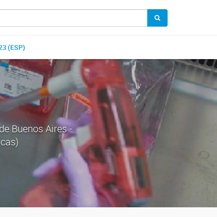
3 (ESP)
de Buenos Aires -
icas)